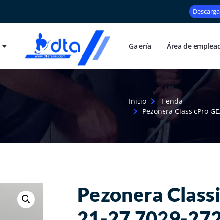
Descarga
Galería
Área de emplea
Inicio
Tienda
Pezonera ClassicPro GE
Pezonera Class
21-27 7029-27