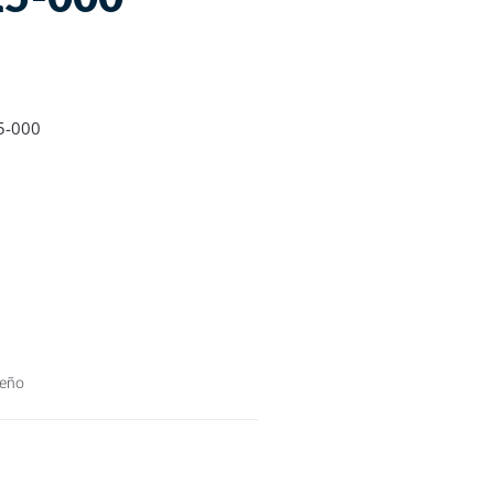
5-000
deño