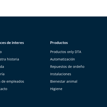
ces de interes
Productos
io
Productos only DTA
tra historia
Automatización
nda
Repuestos de ordeño
ría
Instalaciones
a de empleados
Bienestar animal
tacto
Higiene