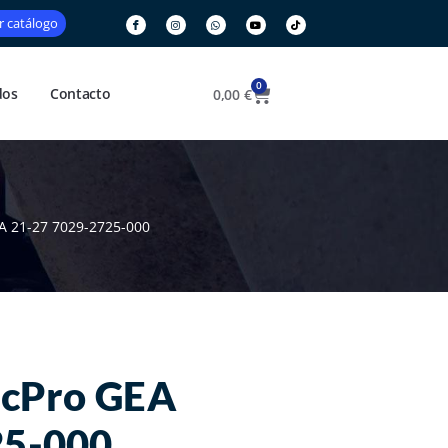
r catálogo
0
dos
Contacto
0,00
€
A 21-27 7029-2725-000
icPro GEA
25-000