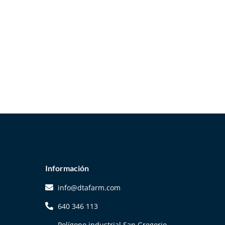
Información
info@dtafarm.com
640 346 113
Polígono industrial San Gregorio