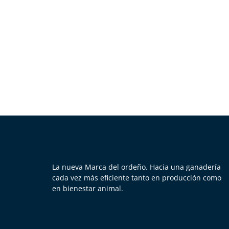
La nueva Marca del ordeño. Hacia una ganadería
cada vez más eficiente tanto en producción como
en bienestar animal.