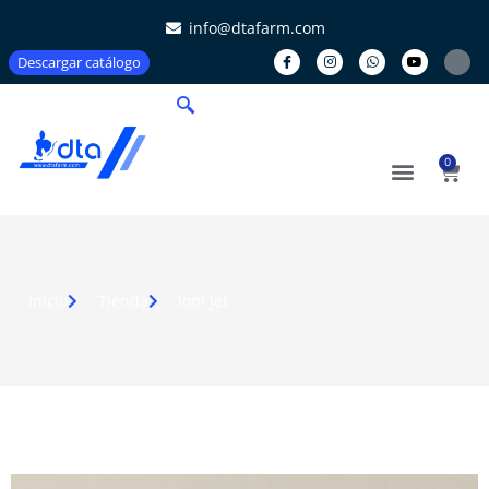
info@dtafarm.com
Descargar catálogo
0
Inicio
Tienda
Iodi Jet